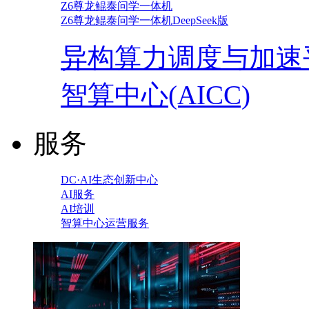
Z6尊龙鲲泰问学一体机
Z6尊龙鲲泰问学一体机DeepSeek版
异构算力调度与加速
智算中心(AICC)
服务
DC·AI生态创新中心
AI服务
AI培训
智算中心运营服务