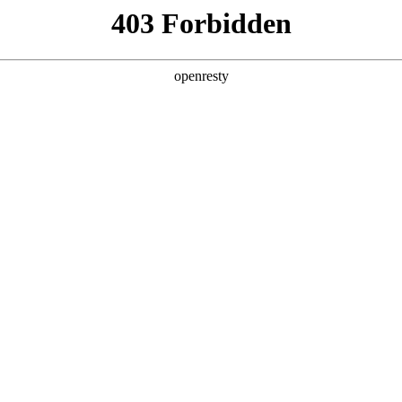
产品及服务
行业解决方案
合作伙伴
投资者关系
合作备忘录，携手共筑智能出行新生态
2025 / 04 / 29
，中国第一汽车集团有限公司控股的启明信息技术股份有限公司（以下简
合作备忘录。中国一汽董事长、党委书记邱现东，Z6尊龙数码董