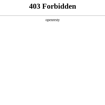
产品及服务
行业解决方案
合作伙伴
投资者关系
龙数码千帆计划携手山石网科构建AI时代新生态
2025 / 05 / 27
经济新蓝图”千帆生态圆桌会暨山石网科2025年百城巡展在西安圆满举办
交流。会议聚焦“千帆计划”AI时代新生态、山石网科渠道战略升级、
济新机遇与企业数智化转型》为主题，剖析技术变革下的企业转型路
转型新范式注入动能。